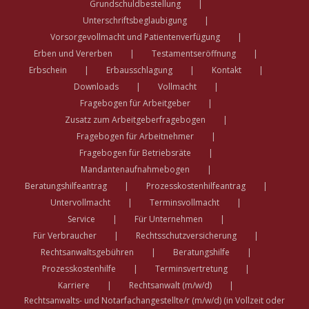
Grundschuldbestellung
Unterschriftsbeglaubigung
Vorsorgevollmacht und Patientenverfügung
Erben und Vererben
Testamentseröffnung
Erbschein
Erbausschlagung
Kontakt
Downloads
Vollmacht
Fragebogen für Arbeitgeber
Zusatz zum Arbeitgeberfragebogen
Fragebogen für Arbeitnehmer
Fragebogen für Betriebsräte
Mandantenaufnahmebogen
Beratungshilfeantrag
Prozesskostenhilfeantrag
Untervollmacht
Terminsvollmacht
Service
Für Unternehmen
Für Verbraucher
Rechtsschutzversicherung
Rechtsanwaltsgebühren
Beratungshilfe
Prozesskostenhilfe
Terminsvertretung
Karriere
Rechtsanwalt (m/w/d)
Rechtsanwalts- und Notarfachangestellte/r (m/w/d) (in Vollzeit oder