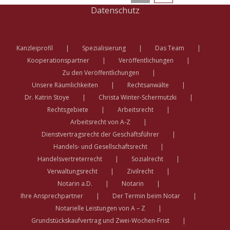
Datenschutz
Kanzleiprofil
Spezialisierung
Das Team
Kooperationspartner
Veröffentlichungen
Zu den Veröffentlichungen
Unsere Räumlichkeiten
Rechtsanwälte
Dr. Katrin Stoye
Christa Winter-Schermutzki
Rechtsgebiete
Arbeitsrecht
Arbeitsrecht von A-Z
Dienstvertragsrecht der Geschäftsführer
Handels- und Gesellschaftsrecht
Handelsvertreterrecht
Sozialrecht
Verwaltungsrecht
Zivilrecht
Notarin a.D.
Notarin
Ihre Ansprechpartner
Der Termin beim Notar
Notarielle Leistungen von A – Z
Grundstückskaufvertrag und Zwei-Wochen-Frist