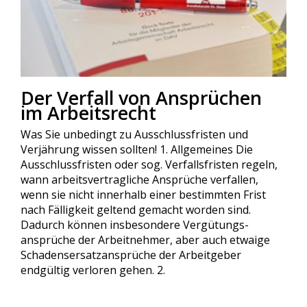
Der Verfall von Ansprüchen
im Arbeitsrecht
Was Sie unbedingt zu Ausschlussfristen und
Verjährung wissen sollten! 1. Allgemeines Die
Ausschlussfristen oder sog. Verfallsfristen regeln,
wann ar­beits­ver­trag­li­che Ansprüche ver­fal­len,
wenn sie nicht in­ner­halb ei­ner be­stimm­ten Frist
nach Fällig­keit gel­tend gema­cht worden sind.
Dadurch können ins­be­son­de­re Vergütungs­
ansprüche der Arbeitnehmer, aber auch etwaige
Schadensersatzansprüche der Arbeitgeber
endgültig ver­lo­ren ge­hen. 2.