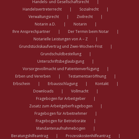
Handels- und Gesellschaftsrecht
Handelsvertreterrecht
Sozialrecht
Verwaltungsrecht
Zivilrecht
Notarin a.D.
Notarin
Ihre Ansprechpartner
Der Termin beim Notar
Notarielle Leistungen von A – Z
Grundstückskaufvertrag und Zwei-Wochen-Frist
Grundschuldbestellung
Unterschriftsbeglaubigung
Vorsorgevollmacht und Patientenverfügung
Erben und Vererben
Testamentseröffnung
Erbschein
Erbausschlagung
Kontakt
Downloads
Vollmacht
Fragebogen für Arbeitgeber
Zusatz zum Arbeitgeberfragebogen
Fragebogen für Arbeitnehmer
Fragebogen für Betriebsräte
Mandantenaufnahmebogen
Beratungshilfeantrag
Prozesskostenhilfeantrag