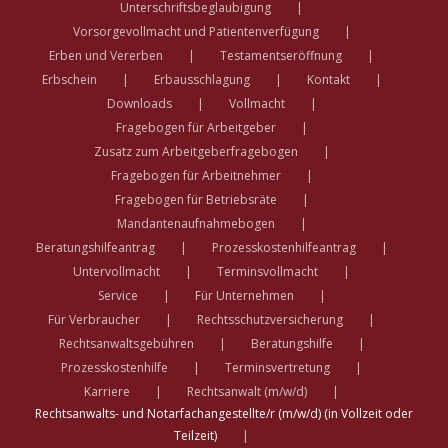
Unterschriftsbeglaubigung
Vorsorgevollmacht und Patientenverfügung
Erben und Vererben
Testamentseröffnung
Erbschein
Erbausschlagung
Kontakt
Downloads
Vollmacht
Fragebogen für Arbeitgeber
Zusatz zum Arbeitgeberfragebogen
Fragebogen für Arbeitnehmer
Fragebogen für Betriebsräte
Mandantenaufnahmebogen
Beratungshilfeantrag
Prozesskostenhilfeantrag
Untervollmacht
Terminsvollmacht
Service
Für Unternehmen
Für Verbraucher
Rechtsschutzversicherung
Rechtsanwaltsgebühren
Beratungshilfe
Prozesskostenhilfe
Terminsvertretung
Karriere
Rechtsanwalt (m/w/d)
Rechtsanwalts- und Notarfachangestellte/r (m/w/d) (in Vollzeit oder
Teilzeit)