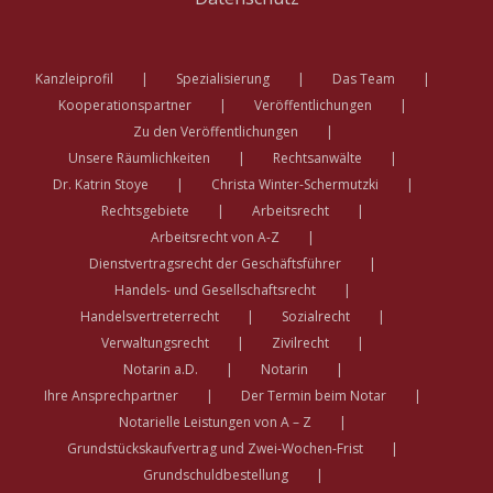
Kanzleiprofil
Spezialisierung
Das Team
Kooperationspartner
Veröffentlichungen
Zu den Veröffentlichungen
Unsere Räumlichkeiten
Rechtsanwälte
Dr. Katrin Stoye
Christa Winter-Schermutzki
Rechtsgebiete
Arbeitsrecht
Arbeitsrecht von A-Z
Dienstvertragsrecht der Geschäftsführer
Handels- und Gesellschaftsrecht
Handelsvertreterrecht
Sozialrecht
Verwaltungsrecht
Zivilrecht
Notarin a.D.
Notarin
Ihre Ansprechpartner
Der Termin beim Notar
Notarielle Leistungen von A – Z
Grundstückskaufvertrag und Zwei-Wochen-Frist
Grundschuldbestellung