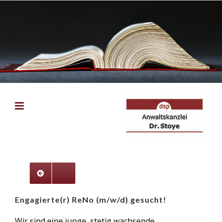
Zum
Inhalt
springen
Engagierte(r) ReNo
(m/w/d) gesucht!
Wir sind eine junge, stetig wachsende