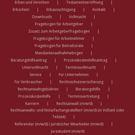
Erben und Vererben
Testamentseröffnung
Erbschein
Erbausschlagung
Kontakt
Downloads
Vollmacht
Fragebogen für Arbeitgeber
Zusatz zum Arbeitgeberfragebogen
Fragebogen für Arbeitnehmer
Fragebogen für Betriebsräte
Mandantenaufnahmebogen
Beratungshilfeantrag
Prozesskostenhilfeantrag
Untervollmacht
Terminsvollmacht
Service
Für Unternehmen
Für Verbraucher
Rechtsschutzversicherung
Rechtsanwaltsgebühren
Beratungshilfe
Prozesskostenhilfe
Terminsvertretung
Karriere
Rechtsanwalt (m/w/d)
Rechtsanwalts- und Notarfachangestellte/r (m/w/d) (in Vollzeit oder
Teilzeit)
Referendar (m/w/d) / juristischer Mitarbeiter (m/w/d)
Jurastudent (m/w/d)