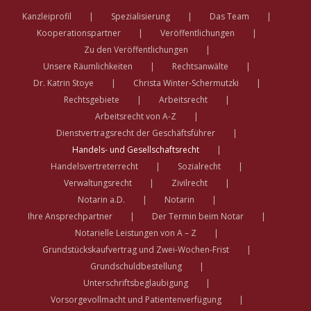
Kanzleiprofil
Spezialisierung
Das Team
Kooperationspartner
Veröffentlichungen
Zu den Veröffentlichungen
Unsere Räumlichkeiten
Rechtsanwälte
Dr. Katrin Stoye
Christa Winter-Schermutzki
Rechtsgebiete
Arbeitsrecht
Arbeitsrecht von A-Z
Dienstvertragsrecht der Geschäftsführer
Handels- und Gesellschaftsrecht
Handelsvertreterrecht
Sozialrecht
Verwaltungsrecht
Zivilrecht
Notarin a.D.
Notarin
Ihre Ansprechpartner
Der Termin beim Notar
Notarielle Leistungen von A – Z
Grundstückskaufvertrag und Zwei-Wochen-Frist
Grundschuldbestellung
Unterschriftsbeglaubigung
Vorsorgevollmacht und Patientenverfügung