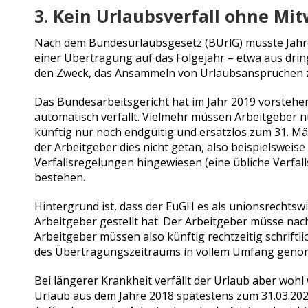
3. Kein Urlaubsverfall ohne Mi
Nach dem Bundesurlaubsgesetz (BUrlG) musste Jahres
einer Übertragung auf das Folgejahr – etwa aus drin
den Zweck, das Ansammeln von Urlaubsansprüchen z
Das Bundesarbeitsgericht hat im Jahr 2019 vorstehe
automatisch verfällt. Vielmehr müssen Arbeitgeber n
künftig nur noch endgültig und ersatzlos zum 31. M
der Arbeitgeber dies nicht getan, also beispielsweis
Verfallsregelungen hingewiesen (eine übliche Verfal
bestehen.
Hintergrund ist, dass der EuGH es als unionsrechtsw
Arbeitgeber gestellt hat. Der Arbeitgeber müsse nac
Arbeitgeber müssen also künftig rechtzeitig schriftl
des Übertragungszeitraums in vollem Umfang genom
Bei längerer Krankheit verfällt der Urlaub aber woh
Urlaub aus dem Jahre 2018 spätestens zum 31.03.2020