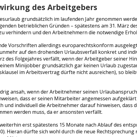
twirkung des Arbeitgebers
urlaub grundsätzlich im laufenden Jahr genommen werden, d
genden betrieblichen Gründen – spätestens am 31. März des 
u verhindern und den Arbeitnehmern die notwendige Erhol
nde Vorschriften allerdings europarechtskonform ausgelegt
unmehr auf den drohenden Urlaubsverfall konkret und indivi
ärz des Folgejahres verfällt, wenn der Arbeitgeber seiner 
e einem Minijobber grundsätzlich gar keinen Urlaub zugestan
lsklausel im Arbeitsvertrag dürfte nicht ausreichen), so bl
idrig ansah, wenn der Arbeitnehmer seinen Urlaubanspruch 
hweisen, dass er seinen Mitarbeiter angemessen aufgeklärt 
ich und individuell die Arbeitnehmer darauf hinweisen, das
men werden muss, da er ansonsten verfällt.
l weiterhin erst spätestens 15 Monate nach Ablauf des entsp
). Hieran dürfte sich wohl durch die neue Rechtsprechung 