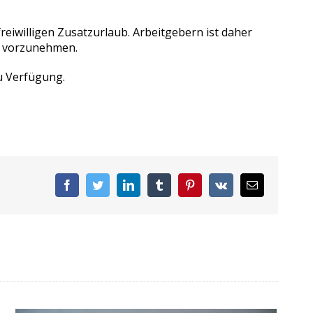
iwilligen Zusatzurlaub. Arbeitgebern ist daher
n vorzunehmen.
u Verfügung.
Facebook
Twitter
LinkedIn
Tumblr
Pinterest
Vk
E-
Mail