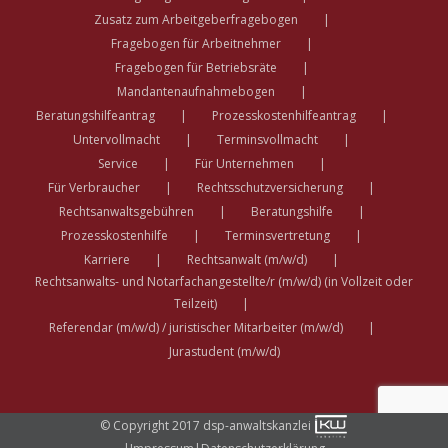
Zusatz zum Arbeitgeberfragebogen
Fragebogen für Arbeitnehmer
Fragebogen für Betriebsräte
Mandantenaufnahmebogen
Beratungshilfeantrag
Prozesskostenhilfeantrag
Untervollmacht
Terminsvollmacht
Service
Für Unternehmen
Für Verbraucher
Rechtsschutzversicherung
Rechtsanwaltsgebühren
Beratungshilfe
Prozesskostenhilfe
Terminsvertretung
Karriere
Rechtsanwalt (m/w/d)
Rechtsanwalts- und Notarfachangestellte/r (m/w/d) (in Vollzeit oder
Teilzeit)
Referendar (m/w/d) / juristischer Mitarbeiter (m/w/d)
Jurastudent (m/w/d)
© Copyright 2017 dsp-anwaltskanzlei