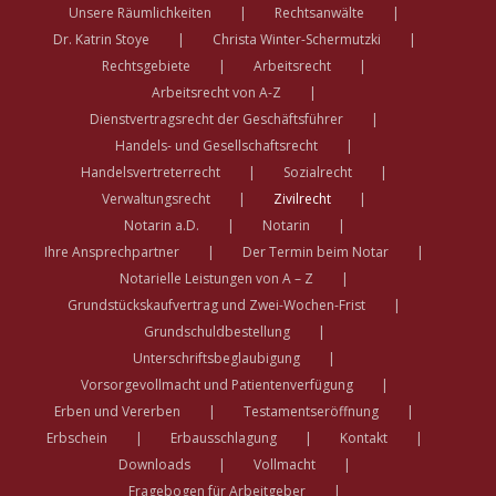
Unsere Räumlichkeiten
Rechtsanwälte
Dr. Katrin Stoye
Christa Winter-Schermutzki
Rechtsgebiete
Arbeitsrecht
Arbeitsrecht von A-Z
Dienstvertragsrecht der Geschäftsführer
Handels- und Gesellschaftsrecht
Handelsvertreterrecht
Sozialrecht
Verwaltungsrecht
Zivilrecht
Notarin a.D.
Notarin
Ihre Ansprechpartner
Der Termin beim Notar
Notarielle Leistungen von A – Z
Grundstückskaufvertrag und Zwei-Wochen-Frist
Grundschuldbestellung
Unterschriftsbeglaubigung
Vorsorgevollmacht und Patientenverfügung
Erben und Vererben
Testamentseröffnung
Erbschein
Erbausschlagung
Kontakt
Downloads
Vollmacht
Fragebogen für Arbeitgeber